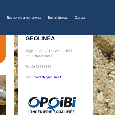
Nos moyens et partenaires
Nos références
Contact
GEOLINEA
Siège - 1 rue du 11 novembre 1918
82800 Négrepelisse
Tél : 09 82 26 34 92
Mail :
contact@geolinea.fr