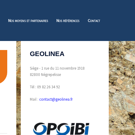
Nos moyens et partenaires
Nos références
Contact
GEOLINEA
Siège - 1 rue du 11 novembre 1918
82800 Négrepelisse
Tél : 09 82 26 34 92
Mail :
contact@geolinea.fr