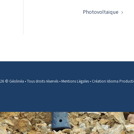
Photovoltaïque
26 © Géolinéa • Tous droits réservés •
Mentions Légales
•
Création Idioma Product