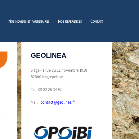
Nos moyens et partenaires
Nos références
Contact
GEOLINEA
Siège - 1 rue du 11 novembre 1918
82800 Négrepelisse
Tél : 09 82 26 34 92
Mail :
contact@geolinea.fr