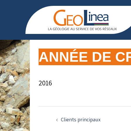
Aller
au
contenu
ANNÉE DE C
2016
NAVIGATION
D’ARTICLE
Clients principaux