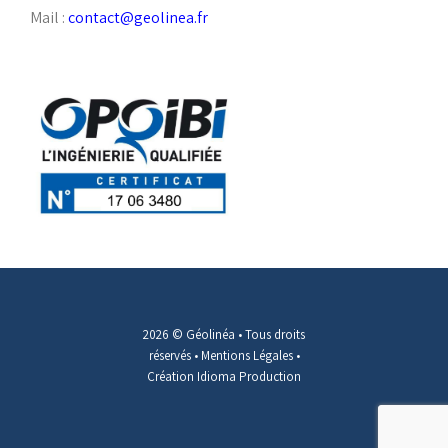
Mail :
contact@geolinea.fr
2026 © Géolinéa • Tous droits
réservés •
Mentions Légales
•
Création Idioma Production