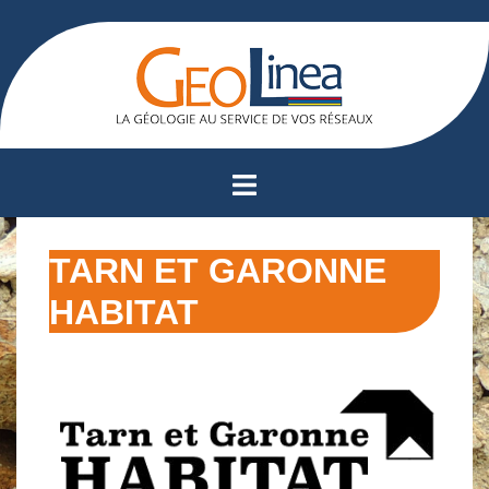
Aller
au
contenu
Ouvrir/fermer
le
menu
TARN ET GARONNE
HABITAT