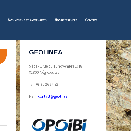
Nos moyens et partenaires
Nos références
Contact
GEOLINEA
Siège - 1 rue du 11 novembre 1918
82800 Négrepelisse
Tél : 09 82 26 34 92
Mail :
contact@geolinea.fr